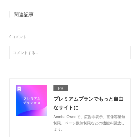
関連記事
0
コメント
PR
プレミアムプランでもっと自由
なサイトに
Ameba Owndで、広告非表示、画像容量無
制限、ページ数無制限などの機能を開放し
よう。